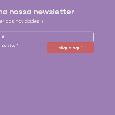
na nossa newsletter
er das novidades :)
nscrito.
*
clique aqui