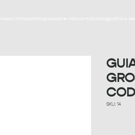
nossa linha
catálogos
sobre nós
contato
blog
política d
GUI
GROS
COD
SKU
SKU:
14
14