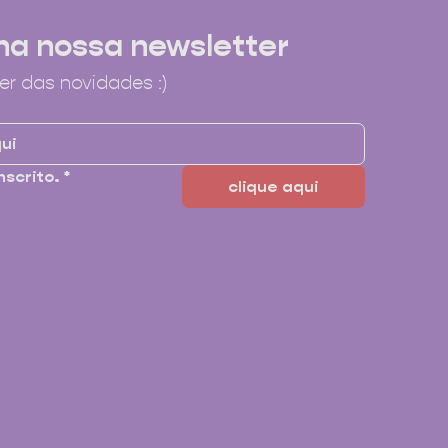
na nossa newsletter
er das novidades :)
nscrito.
*
clique aqui