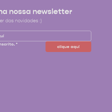
na nossa newsletter
er das novidades :)
nscrito.
*
clique aqui