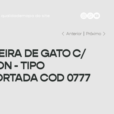
e qualidade
mapa do site
Anterior
Próximo
EIRA DE GATO C/
N - TIPO
ORTADA COD 0777