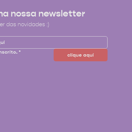
na nossa newsletter
er das novidades :)
nscrito.
*
clique aqui