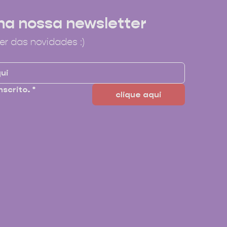
na nossa newsletter
er das novidades :)
nscrito.
*
clique aqui