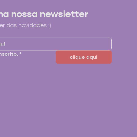
na nossa newsletter
er das novidades :)
nscrito.
*
clique aqui