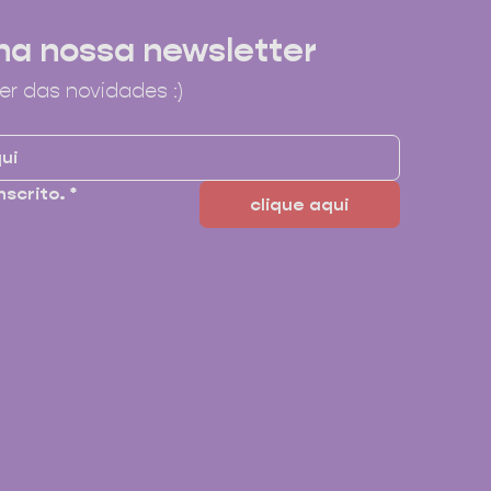
na nossa newsletter
er das novidades :)
nscrito.
*
clique aqui