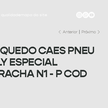
e qualidade
mapa do site
Anterior
Próximo
NQUEDO CAES PNEU
LY ESPECIAL
RACHA N1 - P COD