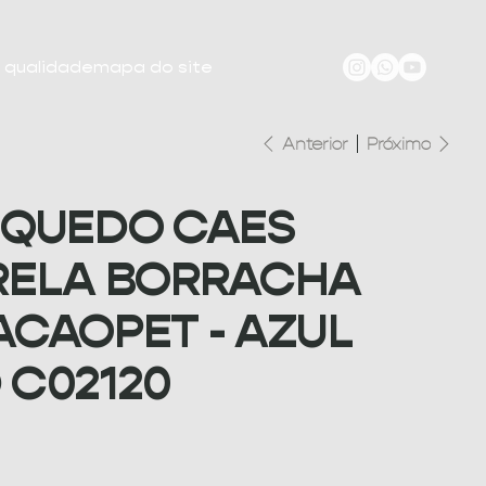
e qualidade
mapa do site
Anterior
Próximo
NQUEDO CAES
RELA BORRACHA
ACAOPET - AZUL
 C02120