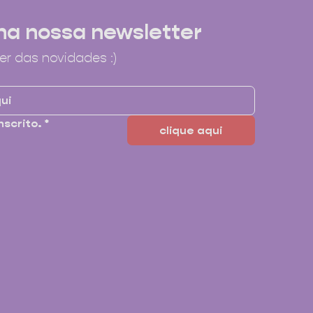
na nossa newsletter
er das novidades :)
nscrito.
*
clique aqui