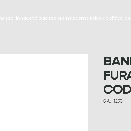
nossa linha
catálogos
sobre nós
contato
blog
política d
BAN
FUR
COD
SKU
SKU:
1293
1293