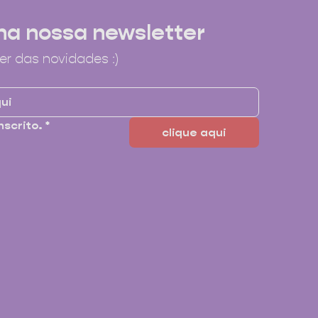
na nossa newsletter
er das novidades :)
nscrito.
*
clique aqui