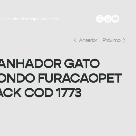
e qualidade
mapa do site
Anterior
Próximo
ANHADOR GATO
ONDO FURACAOPET
ACK COD 1773