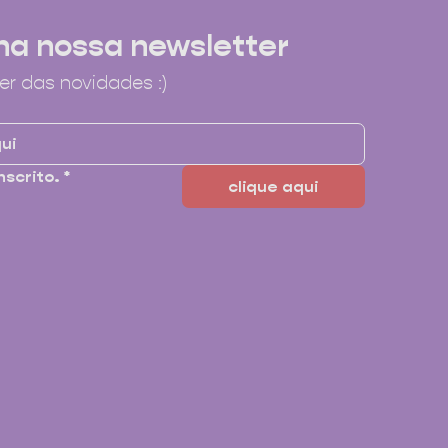
na nossa newsletter
er das novidades :)
nscrito.
*
clique aqui